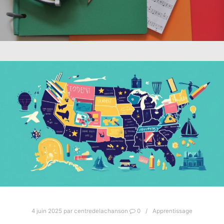
4 juin 2025
par
centredelachanson
0
Apprentissage