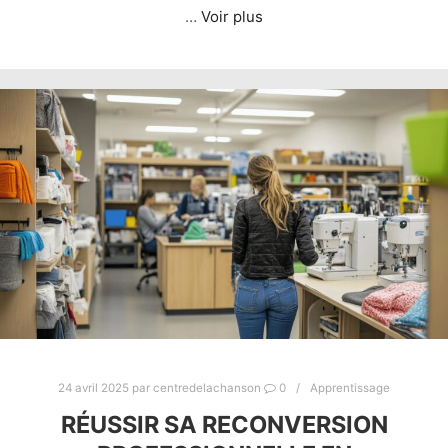
…
Voir plus
24 avril 2025
par
centredelachanson
0
Apprentissage
RÉUSSIR SA RECONVERSION