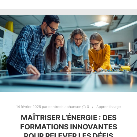
14 février 2025
par
centredelachanson
0
Apprentissage
MAÎTRISER L’ÉNERGIE : DES
FORMATIONS INNOVANTES
POUR RELEVER LES DÉFIS