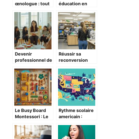
œnologue : tout
éducation en
savoir pour
Inde : Le rôle des
devenir expert
plateformes
du vin et
d’apprentissage
comprendre les
en ligne
enjeux des
concours
internationaux
Devenir
Réussir sa
professionnel de
reconversion
la petite enfance
professionnelle
en Suisse : le
en couture :
parcours flexible
formations et
qui respecte
métiers clés
votre équilibre
familial
Le Busy Board
Rythme scolaire
Montessori : Le
americain :
Cadeau d’Eveil
Panorama des
Parfait pour la
dates des
Premiere Annee
vacances