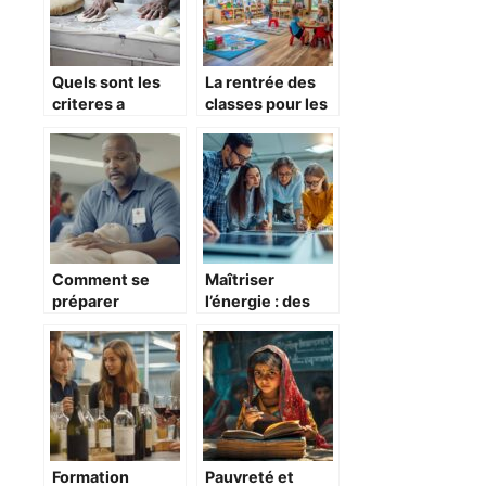
Quels sont les
La rentrée des
criteres a
classes pour les
respecter pour
tout-petits
devenir
boulanger ?
Comment se
Maîtriser
préparer
l’énergie : des
efficacement
formations
aux urgences
innovantes pour
vitales avec une
relever les défis
formation
climatiques
adaptée
Formation
Pauvreté et