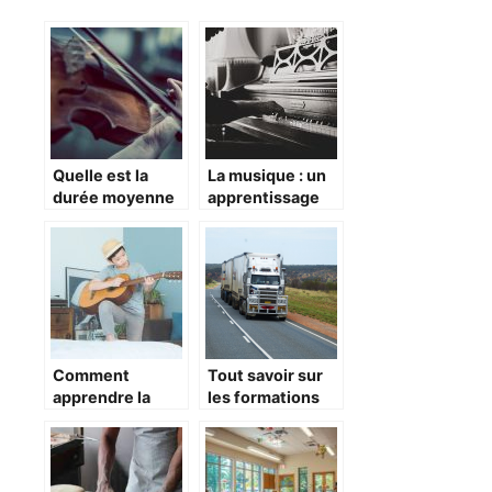
Quelle est la
La musique : un
durée moyenne
apprentissage
d’apprentissage
aux multiples
d’un instrument
bienfaits
de musique?
Comment
Tout savoir sur
apprendre la
les formations
musique aux
de transport et
enfants ?
de logistique