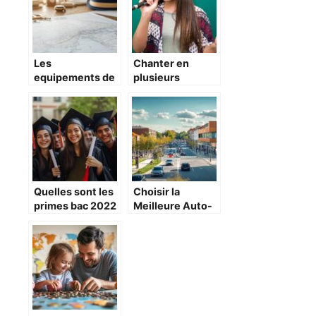
scolaires aux
USA
Les
Chanter en
equipements de
plusieurs
confort
langues :
indispensables
pourquoi
pour decrocher
connaître son
votre permis
niveau est
hauturier en
essentiel
2024
Quelles sont les
Choisir la
primes bac 2022
Meilleure Auto-
: les meilleures
École à Arpajon :
offres en
Pourquoi Opter
fonction de
pour Ornikar en
votre mention ?
2026 ?